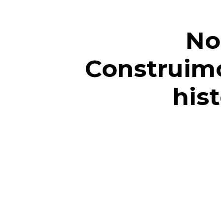
No
Construimo
hist